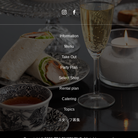
Information
Menu
Take Out
Party Plan
Select Shop
Rental plan
Catering
Topics
スタッフ募集