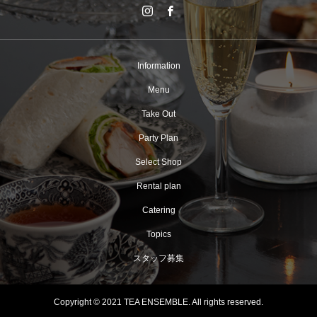
Information
Menu
Take Out
Party Plan
Select Shop
Rental plan
Catering
Topics
スタッフ募集
Copyright © 2021 TEA ENSEMBLE. All rights reserved.